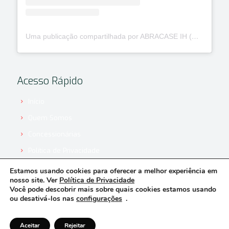
Uma publicação compartilhada por ABRACASE IH (@abracaseih)
Acesso Rápido
Início
Quem Somos
Concessionárias
Política de Privacidade
Estamos usando cookies para oferecer a melhor experiência em
nosso site. Ver
Política de Privacidade
Você pode descobrir mais sobre quais cookies estamos usando
ou desativá-los nas
configurações
.
© 2020 ABRACASE. All Rights Reserved. by AgroCRM
Sistemas de Gestão |
Desenvolvimento e Criação de Sites
Aceitar
Rejeitar